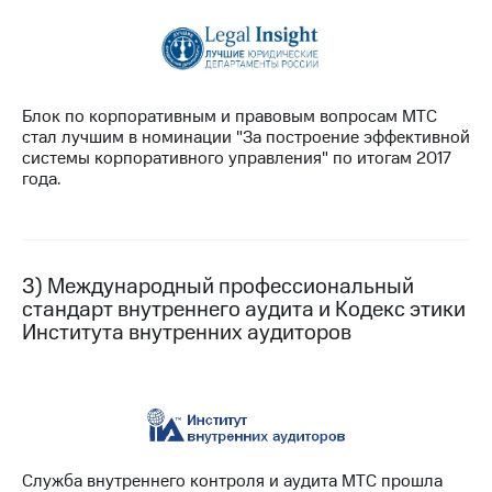
Раскрытие
информации
Информация
акционерам
Документы
ПАО
Блок по корпоративным и правовым вопросам МТС
"МТС"
стал лучшим в номинации "За построение эффективной
Собрания
системы корпоративного управления" по итогам 2017
акционеров
года.
Личный
кабинет
акционера
Акционерный
капитал
3) Международный профессиональный
Контроль
стандарт внутреннего аудита и Кодекс этики
и
Института внутренних аудиторов
аудит
Рынок
акций
Описание
Программа
приобретения
Служба внутреннего контроля и аудита МТС прошла
Порядок