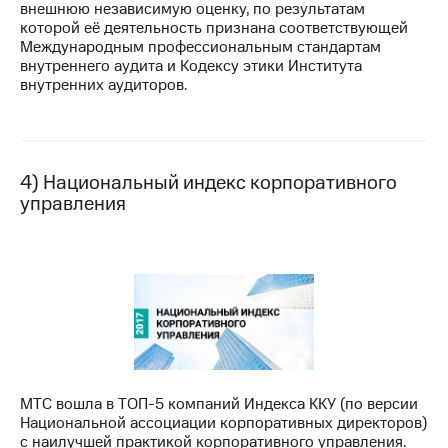
внешнюю независимую оценку, по результатам
выкупа
которой её деятельность признана соответствующей
акций
Международным профессиональным стандартам
Дивиденды
внутреннего аудита и Кодексу этики Института
Рынок
внутренних аудиторов.
облигаций
Описание
Еврооблигации-2023
Уведомление
4) Национальный индекс корпоративного
о
управления
погашении
именных
облигаций
Другое
Регистратор
Реквизиты
Контакты
йчивое развитие
и деловая этика
На главную
МТС вошла в ТОП-5 компаний Индекса ККУ (по версии
Национальной ассоциации корпоративных директоров)
с наилучшей практикой корпоративного управления.