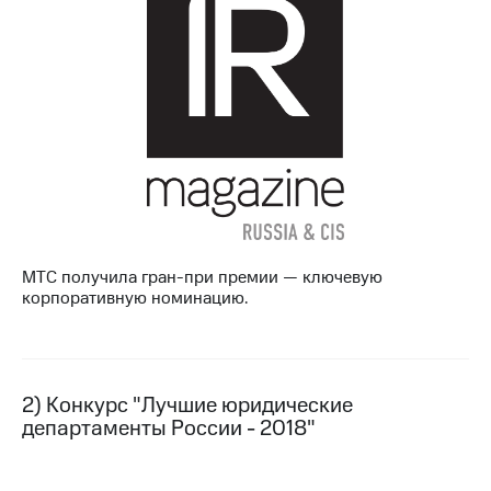
МТС
о технологиях
Достижения
Интервью
Финансовая
отчетность
Контакты
МТС получила гран-при премии — ключевую
Новости
корпоративную номинацию.
в
регионе
м и акционерам
Корпоративное
2) Конкурс "Лучшие юридические
управление
департаменты России - 2018"
Корпоративный
секретарь