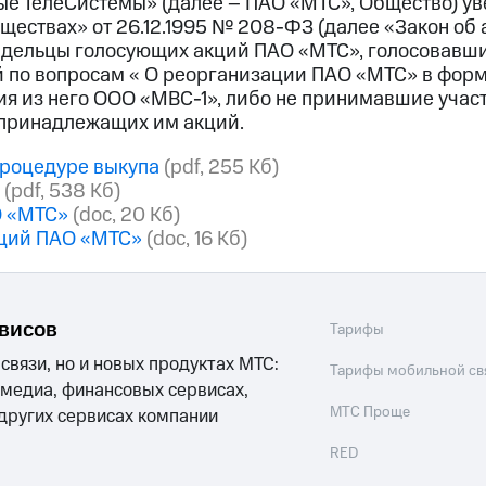
ТелеСистемы» (далее – ПАО «МТС», Общество) уведо
ествах» от 26.12.1995 № 208-ФЗ (далее «Закон об 
адельцы голосующих акций ПАО «МТС», голосовавш
й по вопросам « О реорганизации ПАО «МТС» в форм
 из него ООО «МВС-1», либо не принимавшие участи
 принадлежащих им акций.
процедуре выкупа
(pdf, 255 Кб)
(pdf, 538 Кб)
О «МТС»
(doc, 20 Кб)
кций ПАО «МТС»
(doc, 16 Кб)
рвисов
Тарифы
 связи, но и новых продуктах МТС:
Тарифы мобильной св
 медиа, финансовых сервисах,
МТС Проще
 других сервисах компании
RED