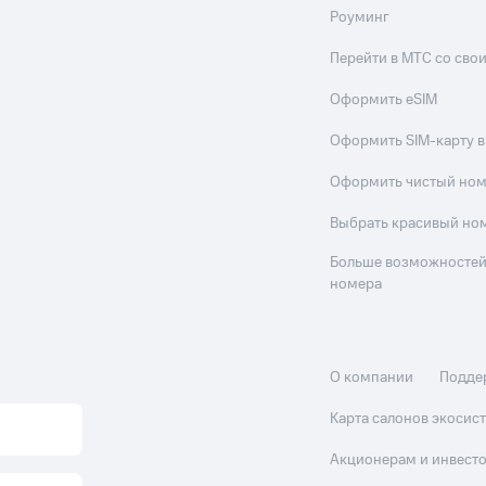
Роуминг
Перейти в МТС со св
Оформить eSIM
Оформить SIM-карту в
Оформить чистый но
Выбрать красивый но
Больше возможностей
номера
О компании
Подде
Карта салонов экоси
Акционерам и инвест