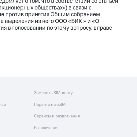
мляет о том, что в соответствии со статьей
акционерных обществах») в связи с
ие против принятия Общим собранием
е выделения из него ООО «БИК » и «О
я в голосовании по этому вопросу, вправе
Заменить SIM-карту
язи
Перейти на eSIM
Сервисы и развлечения
Развлечения