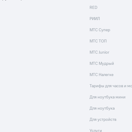
RED
РИИЛ
МТС Супер
МТС ТОП
МТС Junior
МТС Мудрый
МТС Налегке
Тарифы для часов и м
Для ноутбука мини
Для ноутбука
Для устройств
Услуги