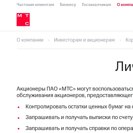
Частным клиентам
Бизнесу
Госзаказчикам
О комп
О компании
Стратегия
Карьера в М
Инвесторам и акционерам
Комплаенс и деловая этика
Устойчивое развитие
Медиа-центр
О МТС
На главную
О компании
Стратегия
Карьера в М
Пресс-релизы
МТС о технологиях
До
О компании
Инвесторам и акционерам
Ко
Корпоративное управление
Корпора
ПАО "МТС"
Собрания акционеров
Лич
Описание
Программа приобретения
Ли
Еврооблигации-2023
Уведомление о
Акционеры ПАО «МТС» могут воспользовать
обслуживания акционеров, предоставляющег
Контролировать остатки ценных бумаг на 
Запрашивать и получать выписки по счет
Запрашивать и получать справки по опер