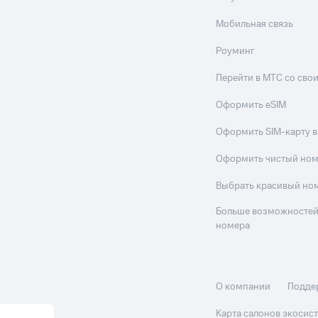
Мобильная связь
Роуминг
Перейти в МТС со св
Оформить eSIM
Оформить SIM-карту в
Оформить чистый но
Выбрать красивый но
Больше возможностей
номера
О компании
Подде
Карта салонов экоси