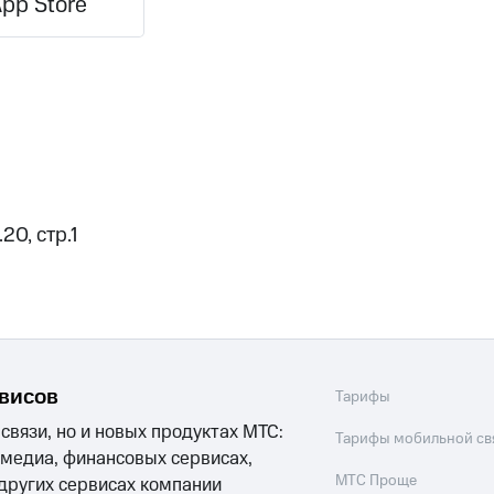
pp Store
20, стр.1
рвисов
Тарифы
 связи, но и новых продуктах МТС:
Тарифы мобильной св
 медиа, финансовых сервисах,
МТС Проще
 других сервисах компании