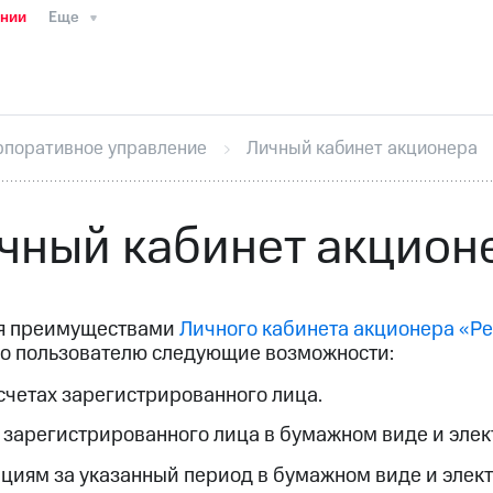
ании
Еще
ТС
Пресс-релизы
МТС о технологиях
ТС
История компании
Руководство региона
Правова
стижения
Интервью
Финансовая отчетность
Конта
рпоративное управление
Личный кабинет акционера
тивный секретарь
Раскрытие информации
Информа
ный кабинет акционера
Акционерный капитал
Конт
Порядок выкупа акций
Дивиденды
Рынок облигаци
чный кабинет акцион
 погашении именных облигаций
Другое
Регистрато
ся преимуществами
Личного кабинета акционера «Р
о пользователю следующие возможности:
счетах зарегистрированного лица.
у зарегистрированного лица в бумажном виде и эле
ациям за указанный период в бумажном виде и элек