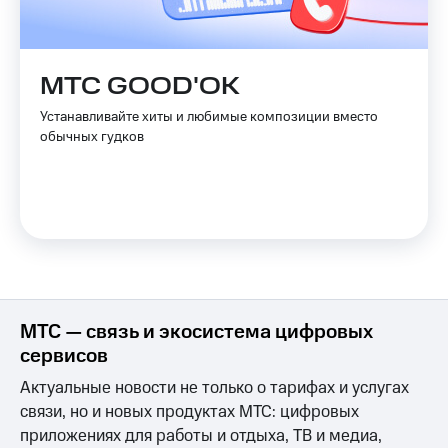
с
телефона
на карту
МТС GOOD'OK
МТС Pay
Устанавливайте хиты и любимые композиции вместо
Оплата
обычных гудков
по QR-
коду
за границей
тернет-магазин
Смартфоны
Наушники
и
колонки
МТС — связь и экосистема цифровых
Умные
сервисов
часы
Актуальные новости не только о тарифах и услугах
и
трекеры
связи, но и новых продуктах МТС: цифровых
приложениях для работы и отдыха, ТВ и медиа,
Умный