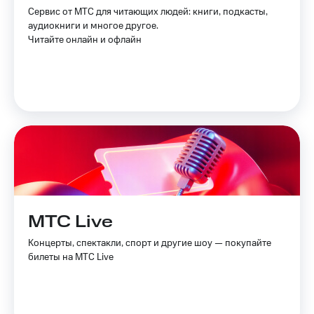
в нашем
группа
Сервис от МТС для читающих людей: книги, подкасты,
приложении
аудиокниги и многое другое.
Скидка
Читайте онлайн и офлайн
КИОН
на тарифы,
общие
КИОН
подписки
Музыка
и услуги,
доступ
КИОН
к геолокации
Строки
Кино,
музыка,
Live
книги
и не
Гудок
только
Мой
Безопасность
МТС
МТС Live
Финансы
Все
Концерты, спектакли, спорт и другие шоу — покупайте
приложения
билеты на МТС Live
Детям
и родителям
Инвестиции
Здоровье
Получайте