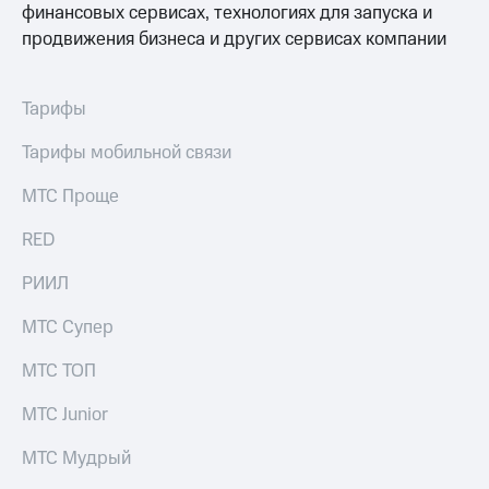
финансовых сервисах, технологиях для запуска и
дом
продвижения бизнеса и других сервисах компании
Планшеты
Акции
Тарифы
и
скидки
Тарифы мобильной связи
Все
МТС Проще
товары
RED
РИИЛ
МТС Супер
МТС ТОП
МТС Junior
МТС Мудрый