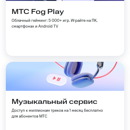
приложения
Скидка
Финансы
МТС Fog Play
30%
Инвестиции
на связь
Облачный гейминг: 5 000+ игр. Играйте на ПК,
Получайте
смартфонах и Android TV
Тарифы
доход
RED,
онлайн
РИИЛ
Страхование
и МТС Супер
дешевле
Покупка
при оплате
полисов
с карты
онлайн
МТС Деньги
Скидка 30%
на связь
Обзоры
товаров
С картой
МТС
Скидки
Деньги
Музыкальный сервис
до 40%
МТС
Накопления
на смартфоны
Доступ к миллионам треков на 1 месяц бесплатно
для абонентов МТС
Откладывайте
при
деньги
покупке