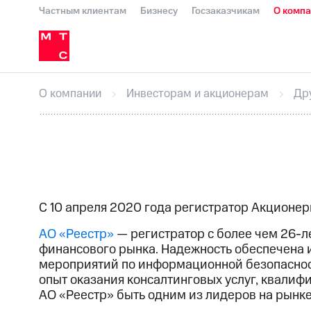
Частным клиентам
Бизнесу
Госзаказчикам
О комп
О компании
Стратегия
Карьера в М
Инвесторам и акционерам
Комплаенс и деловая этика
Устойчивое развитие
Медиа-центр
О МТС
На главную
О компании
Стратегия
Карьера в М
Пресс-релизы
МТС о технологиях
До
О компании
Инвесторам и акционерам
Др
Корпоративное управление
Корпора
ПАО "МТС"
Собрания акционеров
Лич
Описание
Программа приобретения
Еврооблигации-2023
Уведомление о
С 10 апреля 2020 года регистратор Акционе
АО «Реестр»
— регистратор с более чем
26-л
финансового рынка. Надежность обеспечена
мероприятий по информационной безопасност
опыт оказания консалтинговых услуг, квали
АО «Реестр» быть одним из лидеров на рынке