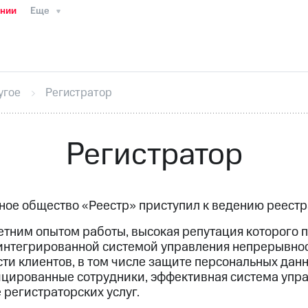
ании
Еще
ТС
Пресс-релизы
МТС о технологиях
ТС
История компании
Руководство региона
Правова
стижения
Интервью
Финансовая отчетность
Конта
угое
Регистратор
тивный секретарь
Раскрытие информации
Информа
ный кабинет акционера
Акционерный капитал
Конт
Порядок выкупа акций
Дивиденды
Рынок облигаци
Регистратор
 погашении именных облигаций
Другое
Регистрато
рное общество «Реестр» приступил к ведению реест
етним
опытом работы, высокая репутация которого
 интегрированной системой управления непрерывно
и клиентов, в том числе защите персональных данн
фицированные сотрудники, эффективная система упр
 регистраторских услуг.