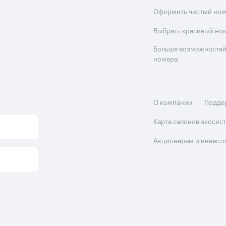
Оформить чистый но
Выбрать красивый но
Больше возможностей
номера
О компании
Подде
Карта салонов экоси
Акционерам и инвест