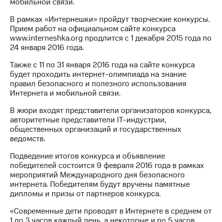
Раскрытие
мобильной связи.
информации
В рамках «Интернешки» пройдут творческие конкурсы.
Информация
Прием работ на официальном сайте конкурса
акционерам
www.interneshka.org продлится с 1 декабря 2015 года по
Документы
24 января 2016 года.
ПАО
"МТС"
Также с 11 по 31 января 2016 года на сайте конкурса
Собрания
будет проходить интернет-олимпиада на знание
акционеров
правил безопасного и полезного использования
Личный
Интернета и мобильной связи.
кабинет
акционера
В жюри входят представители организаторов конкурса,
Акционерный
авторитетные представители IT-индустрии,
капитал
общественных организаций и государственных
Контроль
ведомств.
и
аудит
Подведение итогов конкурса и объявление
Рынок
победителей состоится 9 февраля 2016 года в рамках
акций
мероприятий Международного дня безопасного
интернета. Победителям будут вручены памятные
Описание
дипломы и призы от партнеров конкурса.
Программа
приобретения
«Современные дети проводят в Интернете в среднем от
Порядок
1 до 3 часов каждый день, а некоторые и по 5 часов.