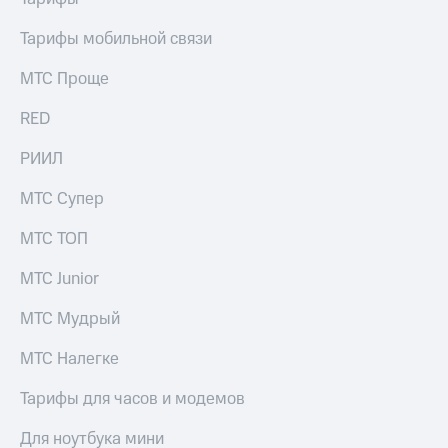
Тарифы мобильной связи
МТС Проще
RED
РИИЛ
МТС Супер
МТС ТОП
МТС Junior
МТС Мудрый
МТС Налегке
Тарифы для часов и модемов
Для ноутбука мини