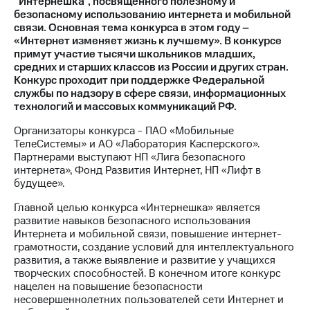
“Интернешка”, посвященного полезному и
безопасному использованию интернета и мобильной
МТС
связи. Основная тема конкурса в этом году –
о технологиях
«Интернет изменяет жизнь к лучшему». В конкурсе
примут участие тысячи школьников младших,
Достижения
средних и старших классов из России и других стран.
Конкурс проходит при поддержке Федеральной
Интервью
службы по надзору в сфере связи, информационных
технологий и массовых коммуникаций РФ.
Финансовая
отчетность
Организаторы конкурса - ПАО «Мобильные
ТелеСистемы» и АО «Лаборатория Касперского».
Контакты
Партнерами выступают НП «Лига безопасного
интернета», Фонд Развития Интернет, НП «Лифт в
Новости
будущее».
в
регионе
Главной целью конкурса «Интернешка» является
развитие навыков безопасного использования
Интернета и мобильной связи, повышение интернет-
м и акционерам
Корпоративное
грамотности, создание условий для интеллектуального
управление
развития, а также выявление и развитие у учащихся
творческих способностей. В конечном итоге конкурс
Корпоративный
нацелен на повышение безопасности
секретарь
несовершеннолетних пользователей сети Интернет и