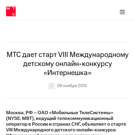
О
сторам и акционерам
Комплаенс и деловая этика
Устойчивое развитие
Медиа-центр
О МТС
О МТС
На главную
компании
О
компании
Стратегия
Стратегия
Все Новости
Карьера
в МТС
Карьера
в МТС
Пресс-
МТС дает старт VIII Международному
релизы
История
детскому онлайн-конкурсу
компании
МТС
«Интернешка»
о технологиях
Руководство
региона
09 ноября 2015
Правовая
информация
Контакты
Москва, РФ – ОАО «Мобильные ТелеСистемы»
(NYSE: MBT), ведущий телекоммуникационный
Медиа-центр
оператор в России и странах СНГ, объявляет о старте
Пресс-
VIII Международного детского онлайн-конкурса
релизы