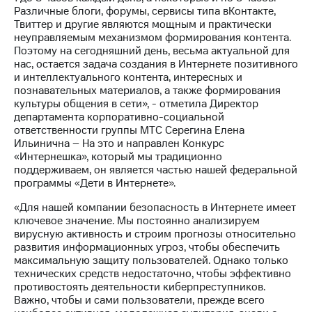
выкупа
Различные блоги, форумы, сервисы типа вКонтакте,
акций
Твиттер и другие являются мощным и практически
Дивиденды
неуправляемым механизмом формирования контента.
Рынок
Поэтому на сегодняшний день, весьма актуальной для
облигаций
нас, остается задача создания в Интернете позитивного
и интеллектуального контента, интересных и
Описание
познавательных материалов, а также формирования
Еврооблигации-2023
культуры общения в сети», - отметила Директор
Уведомление
департамента корпоративно-социальной
о
ответственности группы МТС Серегина Елена
погашении
Ильинична – На это и направлен Конкурс
именных
«Интернешка», который мы традиционно
облигаций
поддерживаем, он является частью нашей федеральной
Другое
программы «Дети в Интернете».
Регистратор
«Для нашей компании безопасность в Интернете имеет
Реквизиты
ключевое значение. Мы постоянно анализируем
Контакты
вирусную активность и строим прогнозы относительно
развития информационных угроз, чтобы обеспечить
йчивое развитие
максимальную защиту пользователей. Однако только
и деловая этика
технических средств недостаточно, чтобы эффективно
На главную
противостоять деятельности киберпреступников.
Важно, чтобы и сами пользователи, прежде всего