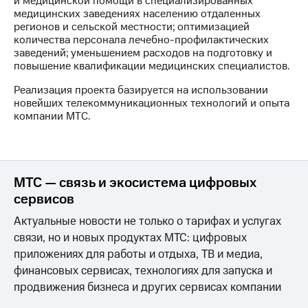
и медицинской помощи в специализированных
Раскрытие
медицинских заведениях населению отдаленных
информации
регионов и сельской местности; оптимизацией
Информация
количества персонала лечебно-профилактических
акционерам
заведений; уменьшением расходов на подготовку и
Документы
повышение квалификации медицинских специалистов.
ПАО
"МТС"
Реализация проекта базируется на использовании
Собрания
новейших телекоммуникационных технологий и опыта
акционеров
компании МТС.
Личный
кабинет
акционера
Акционерный
капитал
МТС — связь и экосистема цифровых
Контроль
сервисов
и
аудит
Актуальные новости не только о тарифах и услугах
Рынок
связи, но и новых продуктах МТС: цифровых
акций
приложениях для работы и отдыха, ТВ и медиа,
Описание
финансовых сервисах, технологиях для запуска и
Программа
продвижения бизнеса и других сервисах компании
приобретения
Порядок