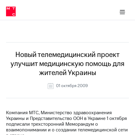
О
сторам и акционерам
Комплаенс и деловая этика
Устойчивое развитие
Медиа-центр
О МТС
О МТС
На главную
компании
О
компании
Стратегия
Стратегия
Все Новости
Карьера
в МТС
Карьера
в МТС
Пресс-
Новый телемедицинский проект
релизы
История
улучшит медицинскую помощь для
компании
МТС
жителей Украины
о технологиях
Руководство
региона
01 октября 2009
Правовая
информация
Контакты
Компания МТС, Министерство здравоохранения
Украины и Представительство ООН в Украине 1 октября
Медиа-центр
подписали трехсторонний Меморандум о
Пресс-
взаимопонимании и о создании телемедицинской сети
релизы