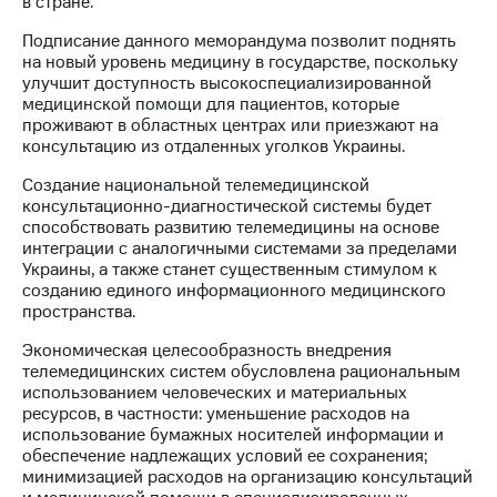
в стране.
МТС
Подписание данного меморандума позволит поднять
о технологиях
на новый уровень медицину в государстве, поскольку
улучшит доступность высокоспециализированной
Достижения
медицинской помощи для пациентов, которые
проживают в областных центрах или приезжают на
Интервью
консультацию из отдаленных уголков Украины.
Финансовая
Создание национальной телемедицинской
отчетность
консультационно-диагностической системы будет
способствовать развитию телемедицины на основе
Контакты
интеграции с аналогичными системами за пределами
Украины, а также станет существенным стимулом к
Новости
созданию единого информационного медицинского
в
пространства.
регионе
Экономическая целесообразность внедрения
телемедицинских систем обусловлена рациональным
м и акционерам
использованием человеческих и материальных
Корпоративное
ресурсов, в частности: уменьшение расходов на
управление
использование бумажных носителей информации и
обеспечение надлежащих условий ее сохранения;
Корпоративный
минимизацией расходов на организацию консультаций
секретарь