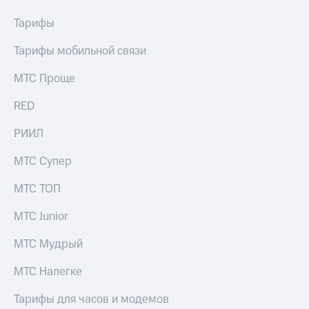
выкупа
акций
Тарифы
Дивиденды
Рынок
Тарифы мобильной связи
облигаций
МТС Проще
Описание
Еврооблигации-2023
RED
Уведомление
о
РИИЛ
погашении
именных
МТС Супер
облигаций
Другое
МТС ТОП
Регистратор
МТС Junior
Реквизиты
Контакты
МТС Мудрый
йчивое развитие
и деловая этика
МТС Налегке
На главную
Тарифы для часов и модемов