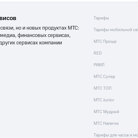
рвисов
Тарифы
 связи, но и новых продуктах МТС:
Тарифы мобильной св
 медиа, финансовых сервисах,
МТС Проще
 других сервисах компании
RED
РИИЛ
МТС Супер
МТС ТОП
МТС Junior
МТС Мудрый
МТС Налегке
Тарифы для часов и м