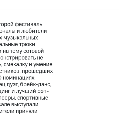
торой фестиваль
ионалы и любители
ых музыкальных
нальные трюки
 на тему сотовой
онстрировать не
, смекалку и умение
астников, прошедших
0 номинациях:
ец дуэт, брейк-данс,
динг и лучший рэп-
лееры, спортивные
вале выступали
ители приняли