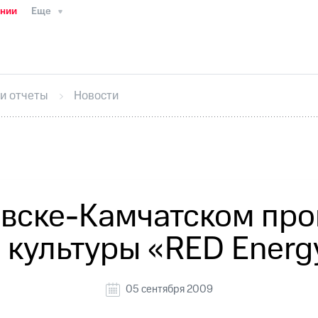
ании
Еще
ТС
Пресс-релизы
МТС о технологиях
ТС
История компании
Руководство региона
Правова
стижения
Интервью
Финансовая отчетность
Конта
 и отчеты
Новости
тивный секретарь
Раскрытие информации
Информа
ный кабинет акционера
Акционерный капитал
Конт
Порядок выкупа акций
Дивиденды
Рынок облигаци
 погашении именных облигаций
Другое
Регистрато
вске-Камчатском пр
культуры «RED Energy
05 сентября 2009