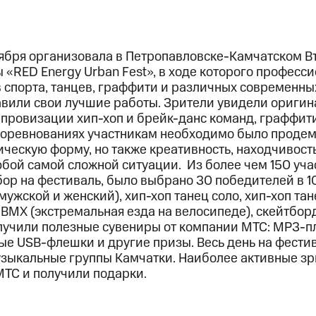
ября организовала в Петропавловске-Камчатском В
 «RED Energy Urban Fest», в ходе которого професс
 спорта, танцев, граффити и различных современн
вили свои лучшие работы. Зрители увидели ориги
провизации хип-хоп и брейк-данс команд, граффити
 соревнованиях участникам необходимо было продем
ческую форму, но также креативность, находчивость
юбой самой сложной ситуации. Из более чем 150 уч
ор на фестиваль, было выбрано 30 победителей в 1
мужской и женский), хип-хоп танец соло, хип-хоп тан
BMX (экстремальная езда на велосипеде), скейтбор
олучили полезные сувениры от компании МТС: MP3-п
ые USB-флешки и другие призы. Весь день на фести
зыкальные группы Камчатки. Наиболее активные зр
МТС и получили подарки.