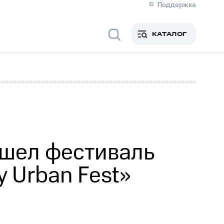
Поддержка
О МТС
я информация
Контакты
КАТАЛОГ
Медиа-центр
кты
Новости в регионе
Инвесторам и акционерам
ция акционерам
Документы
роль и аудит
Рынок акций
й
Описание
р
Реквизиты
Контакты
Устойчивое развитие
Комплаенс и деловая этика
На главную
ошел фестиваль
 Urban Fest»