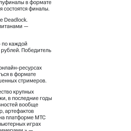
полуфиналы в формате
ря состоятся финалы.
 Deadlock.
апитанами —
 по каждой
 рублей. Победитель
 онлайн-ресурсах
ься в формате
ашенных стримеров.
ество крупных
ки, в последние годы
вностей вообще
р, артефактов
 на платформе МТС
пьютерных играх
римерами,» —