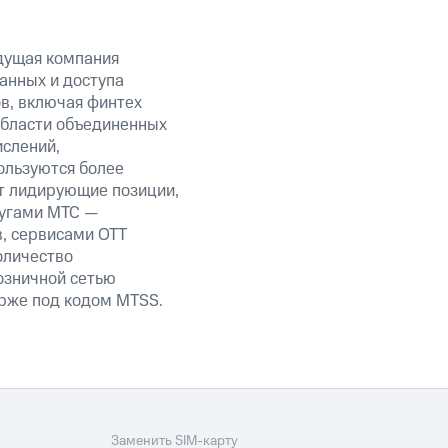
дущая компания
анных и доступа
ов, включая финтех
области объединенных
ислений,
ользуются более
т лидирующие позиции,
лугами МТС —
в, сервисами OTT
оличество
озничной сетью
ирже под кодом MTSS.
Заменить SIM-карту