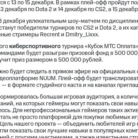
ся с 13 по 15 декабря. В рамках плей-офф пройдут 
13 декабря по Dota 2 и 14 декабря по CS2, а 15 декаб
8 декабря увлекательным шоу-матчем по дисциплине
танут победители турниров по CS2 и Dota 2, а их к
ые стримеры Recrent и Dmitry_Lixxx.
кого
киберспортивного
турнира «Кубок МТС Оплата»
мандами будет разыгран призовой фонд в 500 000
учит приз размером в 500 000 рублей.
жно будет следить в прямом эфире на официальных
идеоплатформе NUUM. Плей-офф будет транслироват
 — в формате студийного каста и на каналах пригл
формировалась большая игровая аудитория, а колич
ний, на которых геймеры могут показать свои навы
лось. Для непрофессиональных геймеров таких акти
стать не просто платформой для покупки любимых иг
. Цель нашего проекта — объединить любителей игр
огли показать свои лучшие навыки в популярных ком
ний с другими участниками, а также известными ст