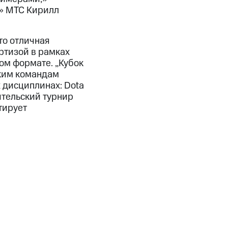
ы» МТС Кирилл
то отличная
ртизой в рамках
ном формате. „Кубок
ским командам
 дисциплинах: Dota
бительский турнир
тирует