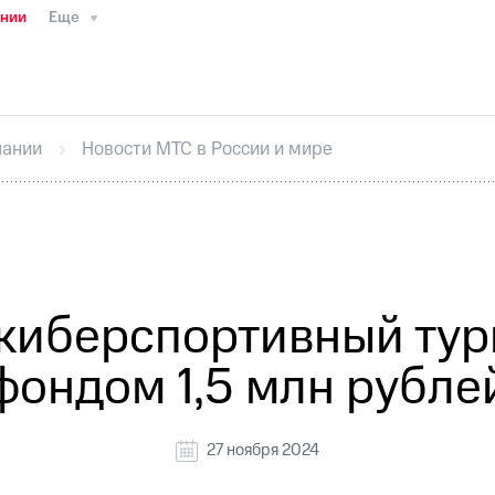
ании
Еще
ТС
Пресс-релизы
МТС о технологиях
ТС
История компании
Руководство региона
Правова
стижения
Интервью
Финансовая отчетность
Конта
пании
Новости МТС в России и мире
тивный секретарь
Раскрытие информации
Информа
ный кабинет акционера
Акционерный капитал
Конт
Порядок выкупа акций
Дивиденды
Рынок облигаци
 погашении именных облигаций
Другое
Регистрато
 киберспортивный тур
фондом 1,5 млн рубле
27 ноября 2024