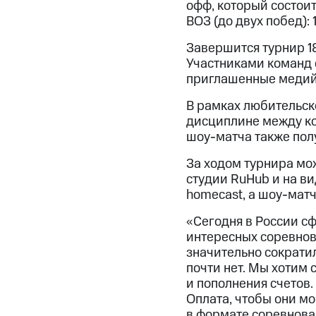
офф, который состоит
ВОЗ (до двух побед): 
Завершится турнир 1
Участниками команд с
приглашенные медийн
В рамках любительс
дисциплине между ко
шоу-матча также пол
За ходом турнира мо
студии RuHub и на в
homecast, а шоу-матч
«Сегодня в России с
интересных соревнова
значительно сократи
почти нет. Мы хотим 
и пополнения счетов
Оплата, чтобы они м
в формате соревнова