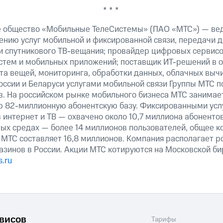
* * *
е общество «Мобильные ТелеСистемы» (ПАО «МТС») — ве
ению услуг мобильной и фиксированной связи, передачи д
 и спутникового ТВ-вещания; провайдер цифровых сервис
истем и мобильных приложений; поставщик ИТ-решений в 
та вещей, мониторинга, обработки данных, облачных выч
оссии и Беларуси услугами мобильной связи Группы МТС п
в. На российском рынке мобильного бизнеса МТС занимае
ю 82-миллионную абонентскую базу. Фиксированными ус
 интернет и ТВ — охвачено около 10,7 миллиона абоненто
ных средах — более 14 миллионов пользователей, общее к
 МТС составляет 16,8 миллионов. Компания располагает р
азинов в России. Акции МТС котируются на Московской б
.ru
рвисов
Тарифы