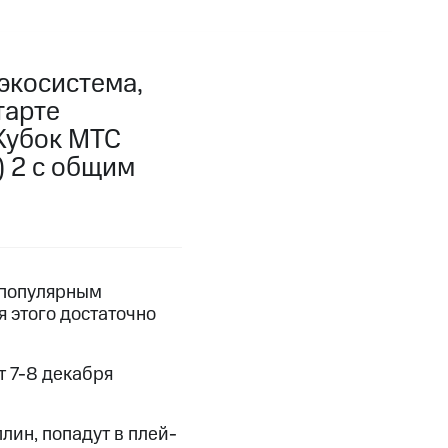
экосистема,
тарте
Кубок МТС
) 2 с общим
м популярным
 этого достаточно
т 7-8 декабря
ин, попадут в плей-