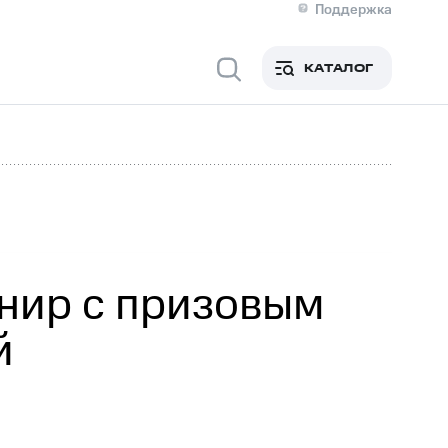
Поддержка
О МТС
я информация
Контакты
КАТАЛОГ
Медиа-центр
кты
Новости в регионе
Инвесторам и акционерам
ция акционерам
Документы
роль и аудит
Рынок акций
й
Описание
р
Реквизиты
Контакты
Устойчивое развитие
Комплаенс и деловая этика
На главную
нир с призовым
й