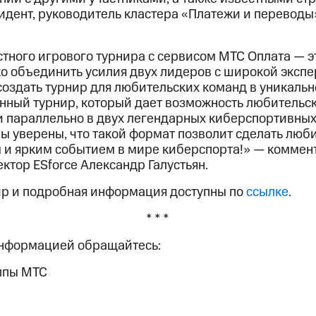
идент, руководитель кластера «Платежи и перевод
тного игрового турнира с сервисом МТС Оплата — э
ко объединить усилия двух лидеров с широкой экспе
 создать турнир для любительских команд в уникаль
нный турнир, который дает возможность любитель
и параллельно в двух легендарных киберспортивных
. Мы уверены, что такой формат позволит сделать лю
 и ярким событием в мире киберспорта!» — коммен
тор ESforce Александр Галустьян.
ир и подробная информация доступны по
ссылке
.
* * *
информацией обращайтесь:
ппы МТС