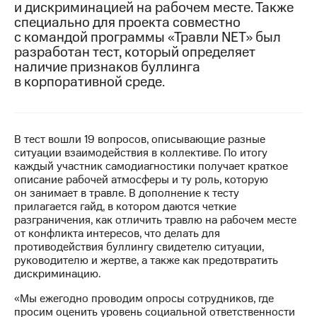
и дискриминацией на рабочем месте. Также
специально для проекта совместно
МТС
с командой программы «Травли NET» был
о технологиях
разработан тест, который определяет
Достижения
наличие признаков буллинга
в корпоративной среде.
Интервью
Финансовая
отчетность
В тест вошли 19 вопросов, описывающие разные
ситуации взаимодействия в коллективе. По итогу
Контакты
каждый участник самодиагностики получает краткое
описание рабочей атмосферы и ту роль, которую
Новости
он занимает в травле. В дополнение к тесту
в
прилагается гайд, в котором даются четкие
регионе
разграничения, как отличить травлю на рабочем месте
от конфликта интересов, что делать для
м и акционерам
противодействия буллингу свидетелю ситуации,
Корпоративное
руководителю и жертве, а также как предотвратить
управление
дискриминацию.
Корпоративный
«Мы ежегодно проводим опросы сотрудников, где
секретарь
просим оценить уровень социальной ответственности