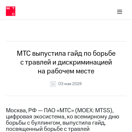
О
сторам и акционерам
Комплаенс и деловая этика
Устойчивое развитие
Медиа-центр
О МТС
О МТС
На главную
компании
О
компании
Стратегия
Стратегия
Все Новости
Карьера
в МТС
Карьера
в МТС
Пресс-
МТС выпустила гайд по борьбе
релизы
История
с травлей и дискриминацией
компании
МТС
на рабочем месте
о технологиях
Руководство
региона
03 мая 2024
Правовая
информация
Контакты
Москва, РФ — ПАО «МТС» (MOEX: MTSS),
цифровая экосистема, ко всемирному дню
Медиа-центр
борьбы с буллингом, выпустила гайд,
Пресс-
посвященный борьбе с травлей
релизы