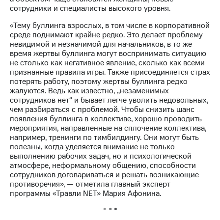
выкупа
сотрудники и специалисты высокого уровня.
акций
Дивиденды
«Тему буллинга взрослых, в том числе в корпоративной
Рынок
среде поднимают крайне редко. Это делает проблему
облигаций
невидимой и незначимой для начальников, в то же
время жертвы буллинга могут воспринимать ситуацию
Описание
не столько как негативное явление, сколько как всеми
Еврооблигации-2023
признанные правила игры. Также присоединяется страх
Уведомление
потерять работу, поэтому жертвы буллинга редко
о
жалуются. Ведь как известно, „незаменимых
погашении
сотрудников нет“ и бывает легче уволить недовольных,
именных
чем разбираться с проблемой. Чтобы снизить шанс
облигаций
появления буллинга в коллективе, хорошо проводить
Другое
мероприятия, направленные на сплочение коллектива,
например, тренинги по тимбилдингу. Они могут быть
Регистратор
полезны, когда уделяется внимание не только
Реквизиты
выполнению рабочих задач, но и психологической
Контакты
атмосфере, неформальному общению, способности
йчивое развитие
сотрудников договариваться и решать возникающие
противоречия», — отметила главный эксперт
и деловая этика
программы «Травли NET» Мария Афонина.
На главную
* * *