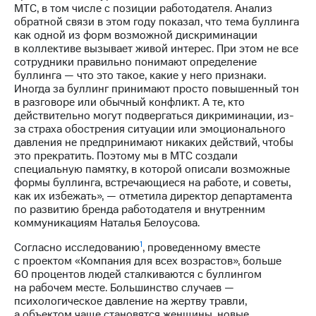
Раскрытие
МТС, в том числе с позиции работодателя. Анализ
информации
обратной связи в этом году показал, что тема буллинга
Информация
как одной из форм возможной дискриминации
акционерам
в коллективе вызывает живой интерес. При этом не все
Документы
сотрудники правильно понимают определение
ПАО
буллинга — что это такое, какие у него признаки.
"МТС"
Иногда за буллинг принимают просто повышенный тон
Собрания
в разговоре или обычный конфликт. А те, кто
акционеров
действительно могут подвергаться дикриминации, из-
Личный
за страха обострения ситуации или эмоционального
кабинет
давления не предпринимают никаких действий, чтобы
акционера
это прекратить. Поэтому мы в МТС создали
Акционерный
специальную памятку, в которой описали возможные
капитал
формы буллинга, встречающиеся на работе, и советы,
Контроль
как их избежать», — отметила директор департамента
и
по развитию бренда работодателя и внутренним
аудит
коммуникациям Наталья Белоусова.
Рынок
акций
1
Согласно исследованию
, проведенному вместе
с проектом «Компания для всех возрастов», больше
Описание
60 процентов людей сталкиваются с буллингом
Программа
на рабочем месте. Большинство случаев —
приобретения
психологическое давление на жертву травли,
Порядок
а объектом чаще становятся женщины, новые