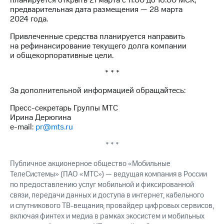
планируется открыть 21 марта с 11:00 до 16:00 МСК,
Раскрытие
предварительная дата размещения — 28 марта
информации
2024 года.
Информация
акционерам
Привлеченные средства планируется направить
Документы
на рефинансирование текущего долга компании
ПАО
и общекорпоративные цели.
"МТС"
Собрания
* * *
акционеров
Личный
За дополнительной информацией обращайтесь:
кабинет
акционера
Пресс-секретарь Группы МТС
Акционерный
Ирина Дерюгина
капитал
e-mail:
pr@mts.ru
Контроль
и
* * *
аудит
Рынок
Публичное акционерное общество «Мобильные
акций
ТелеСистемы» (ПАО «МТС») — ведущая компания в России
по предоставлению услуг мобильной и фиксированной
Описание
связи, передачи данных и доступа в интернет, кабельного
Программа
и спутникового ТВ-вещания; провайдер цифровых сервисов,
приобретения
включая финтех и медиа в рамках экосистем и мобильных
Порядок