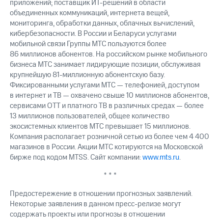
приложений; поставщик ИТ-решений в области
выкупа
объединенных коммуникаций, интернета вещей,
акций
мониторинга, обработки данных, облачных вычислений,
Дивиденды
Рынок
кибербезопасности. В России и Беларуси услугами
облигаций
мобильной связи Группы МТС пользуются более
86 миллионов абонентов. На российском рынке мобильного
Описание
бизнеса МТС занимает лидирующие позиции, обслуживая
Еврооблигации-2023
крупнейшую 81-миллионную абонентскую базу.
Уведомление
Фиксированными услугами МТС — телефонией, доступом
о
в интернет и ТВ — охвачено свыше 10 миллионов абонентов,
погашении
сервисами OTT и платного ТВ в различных средах — более
именных
13 миллионов пользователей, общее количество
облигаций
экосистемных клиентов МТС превышает 15 миллионов.
Другое
Компания располагает розничной сетью из более чем 4 400
Регистратор
магазинов в России. Акции МТС котируются на Московской
Реквизиты
бирже под кодом MTSS. Сайт компании:
www.mts.ru
.
Контакты
йчивое развитие
* * *
и деловая этика
Предостережение в отношении прогнозных заявлений.
На главную
Некоторые заявления в данном пресс-релизе могут
содержать проекты или прогнозы в отношении