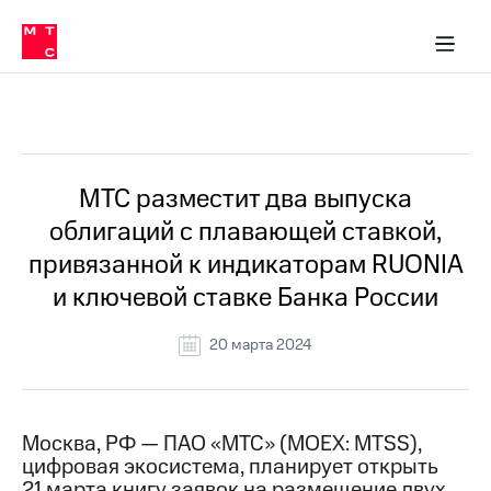
О
сторам и акционерам
Комплаенс и деловая этика
Устойчивое развитие
Медиа-центр
О МТС
О МТС
На главную
компании
О
компании
Стратегия
Стратегия
Все Новости
Карьера
в МТС
Карьера
в МТС
Пресс-
МТС разместит два выпуска
релизы
История
облигаций с плавающей ставкой,
компании
МТС
привязанной к индикаторам RUONIA
о технологиях
Руководство
и ключевой ставке Банка России
региона
Правовая
20 марта 2024
информация
Контакты
Москва, РФ — ПАО «МТС» (MOEX: MTSS),
Медиа-центр
цифровая экосистема, планирует открыть
Пресс-
релизы
21 марта книгу заявок на размещение двух