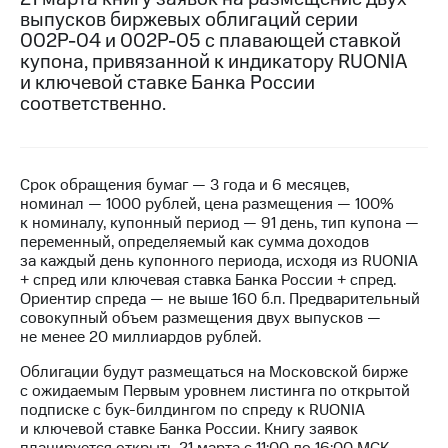
выпусков биржевых облигаций серии
МТС
002Р-04 и 002Р-05 с плавающей ставкой
о технологиях
купона, привязанной к индикатору RUONIA
и ключевой ставке Банка России
Достижения
соответственно.
Интервью
Финансовая
отчетность
Срок обращения бумаг — 3 года и 6 месяцев,
номинал — 1000 рублей, цена размещения — 100%
Контакты
к номиналу, купонный период — 91 день, тип купона —
переменный, определяемый как сумма доходов
Новости
за каждый день купонного периода, исходя из RUONIA
в
+ спред или ключевая ставка Банка России + спред.
регионе
Ориентир спреда — не выше 160 б.п. Предварительный
совокупный объем размещения двух выпусков —
не менее 20 миллиардов рублей.
м и акционерам
Корпоративное
Облигации будут размещаться на Московской бирже
управление
с ожидаемым Первым уровнем листинга по открытой
подписке с бук-билдингом по спреду к RUONIA
Корпоративный
и ключевой ставке Банка России. Книгу заявок
секретарь