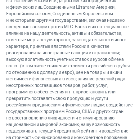
в отношении России и ряда российских юридических
и физических лиц Соединенными Штатами Америки,
Европейским союзом, Соединенным Королевством
и некоторыми другими государствами, включая недавно
введенные санкции против МТС-Банка и их потенциальное
влияние на нашу деятельность, активы и обязательства;
ответные меры регуляторного, законодательного и иного
характера, принятые властями России в качестве
реагирования на иностранные санкции и ограничения;
высокую волатильность учетных ставок и курсов обмена
валют (в том числе снижение стоимости российского рубля
по отношению к доллару и евро), цен на товары и акции
и стоимости финансовых активов; влияние решений ряда
иностранных поставщиков товаров, работ, услуг,
программного обеспечения и т.п. приостановить или
прекратить поставлять свою продукцию и услуги
российским юридическим и физическим лицам; воздействие
государственных программ России, США и других стран
по восстановлению ликвидности и стимулированию
национальной и мировой экономик; нашу возможность
поддерживать текущий кредитный рейтинг и воздействие
на стоимость финансирования и конкурентное положение,