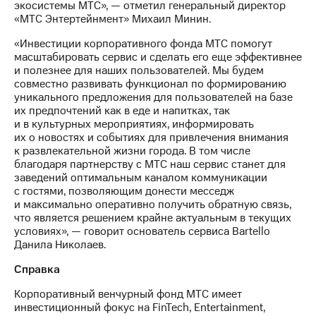
экосистемы МТС», — отметил генеральный директор
выкупа
«МТС Энтертейнмент» Михаил Минин.
акций
Дивиденды
«Инвестиции корпоративного фонда МТС помогут
Рынок
масштабировать сервис и cделать его еще эффективнее
облигаций
и полезнее для наших пользователей. Мы будем
совместно развивать функционал по формированию
Описание
уникального предложения для пользователей на базе
Еврооблигации-2023
их предпочтений как в еде и напитках, так
Уведомление
и в культурных мероприятиях, информировать
о
их о новостях и событиях для привлечения внимания
погашении
к развлекательной жизни города. В том числе
именных
благодаря партнерству с МТС наш сервис станет для
облигаций
заведений оптимальным каналом коммуникации
Другое
с гостями, позволяющим донести месседж
и максимально оперативно получить обратную связь,
Регистратор
что является решением крайне актуальным в текущих
Реквизиты
условиях», — говорит основатель сервиса Bartello
Контакты
Данила Николаев.
йчивое развитие
и деловая этика
Справка
На главную
Корпоративный венчурный фонд МТС имеет
инвестиционный фокус на FinTech, Entertainment,