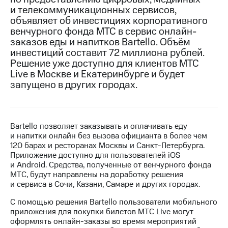
и телекоммуникационных сервисов,
МТС
объявляет об инвестициях корпоративного
о технологиях
венчурного фонда МТС в сервис онлайн-
заказов еды и напитков Bartello. Объём
Достижения
инвестиций составит 72 миллиона рублей.
Решение уже доступно для клиентов МТС
Интервью
Live в Москве и Екатеринбурге и будет
запущено в других городах.
Финансовая
отчетность
Контакты
Bartello позволяет заказывать и оплачивать еду
Новости
и напитки онлайн без вызова официанта в более чем
в
120 барах и ресторанах Москвы и Санкт-Петербурга.
регионе
Приложение доступно для пользователей iOS
и Android. Средства, полученные от венчурного фонда
м и акционерам
МТС, будут направлены на доработку решения
Корпоративное
и сервиса в Сочи, Казани, Самаре и других городах.
управление
С помощью решения Bartello пользователи мобильного
Корпоративный
приложения для покупки билетов МТС Live могут
секретарь
оформлять онлайн-заказы во время мероприятий