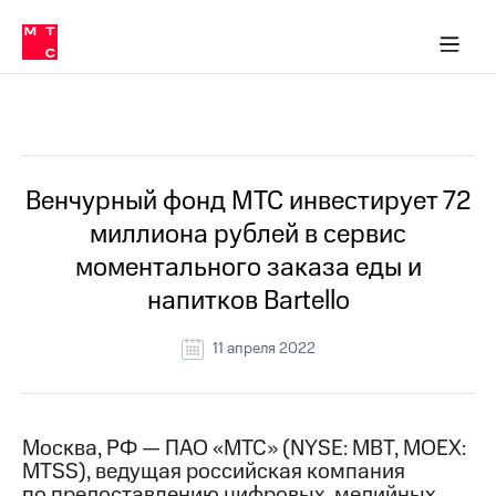
О
сторам и акционерам
Комплаенс и деловая этика
Устойчивое развитие
Медиа-центр
О МТС
О МТС
На главную
компании
О
компании
Стратегия
Стратегия
Все Новости
Карьера
в МТС
Карьера
в МТС
Пресс-
Венчурный фонд МТС инвестирует 72
релизы
История
миллиона рублей в сервис
компании
МТС
моментального заказа еды и
о технологиях
Руководство
напитков Bartello
региона
Правовая
11 апреля 2022
информация
Контакты
Москва, РФ — ПАО «МТС» (NYSE: MBT, MOEX:
Медиа-центр
MTSS), ведущая российская компания
Пресс-
релизы
по предоставлению цифровых, медийных