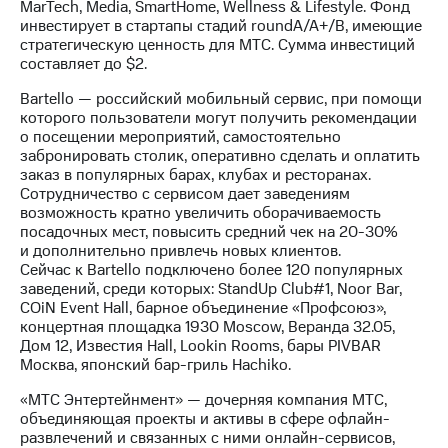
MarTech, Media, SmartHome, Wellness & Lifestyle. Фонд
инвестирует в стартапы стадий roundA/A+/B, имеющие
стратегическую ценность для МТС. Сумма инвестиций
составляет до $2.
Bartello — российский мобильный сервис, при помощи
которого пользователи могут получить рекомендации
о посещении мероприятий, самостоятельно
забронировать столик, оперативно сделать и оплатить
заказ в популярных барах, клубах и ресторанах.
Сотрудничество с сервисом дает заведениям
возможность кратно увеличить оборачиваемость
посадочных мест, повысить средний чек на 20-30%
и дополнительно привлечь новых клиентов.
Сейчас к Bartello подключено более 120 популярных
заведений, среди которых: StandUp Club#1, Noor Bar,
COiN Event Hall, барное объединение «Профсоюз»,
концертная площадка 1930 Moscow, Веранда 32.05,
Дом 12, Известия Hall, Lookin Rooms, бары PIVBAR
Москва, японский бар-гриль Hachiko.
«МТС Энтертейнмент» — дочерняя компания МТС,
объединяющая проекты и активы в сфере офлайн-
развлечений и связанных с ними онлайн-сервисов,