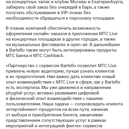
Раскрытие
на концертных залах и клубах Москвы и Екатеринбурга,
информации
забирать свой заказ без очередей в баре, а также
Информация
получать обслуживание в VIP-ложах без
акционерам
необходимости обращаться к персоналу площадки.
Документы
В планах компаний обеспечить возможность
ПАО
оформления онлайн-заказов в приложении МТС Live
"МТС"
на концертных площадках в других городах, а также
Собрания
на музыкальных фестивалях и open-air. В дальнейшем
акционеров
в Bartello также могут быть интегрированы продукты
Личный
МТС Банка и МТС Cashback.
кабинет
акционера
«Партнерство с сервисом Bartello позволит МТС Live
Акционерный
привлечь новую аудиторию, лучше узнать клиентов
капитал
и их предпочтения. Нам важно дать клиентам новый
Контроль
опыт взаимодействия с МТС Live в сфере, где у Bartello
и
есть экспертиза. Мы уже движемся в направлении
аудит
phygital-услуг, активно развиваем цифровой
Рынок
и физический опыт взаимодействия с нашими
акций
пользователями. Наша задача — сопровождать клиента
энтертейнмент-продуктов на всем пути, начиная
Описание
от выбора и приобретения билета, заканчивая
Программа
представлением сопутствующих услуг в рамках
приобретения
мероприятий и интеграцией финтех-сервисов
Порядок