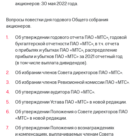
Раскрытие
акционеров: 30 мая 2022 года.
информации
Информация
акционерам
Вопросы повестки дня годового Общего собрания
Документы
акционеров.
ПАО
"МТС"
Об утверждении годового отчета ПАО «МТС», годовой
Собрания
бухгалтерской отчетности ПАО «МТС», в т.ч. отчета
акционеров
о прибылях и убытках ПАО «МТС», распределение
Личный
прибыли и убытков ПАО «МТС» за 2021 отчетный год
кабинет
(в том числе выплата дивидендов).
акционера
Акционерный
Об избрании членов Совета директоров ПАО «МТС».
капитал
Контроль
Об избрании членов Ревизионной комиссии ПАО «МТС».
и
Об утверждении аудитора ПАО «МТС».
аудит
Рынок
Об утверждении Устава ПАО «МТС» в новой редакции.
акций
Об утверждении Положения о Совете директоров ПАО
Описание
«МТС» в новой редакции.
Программа
приобретения
Об утверждении Положения о вознаграждениях
Порядок
и компенсациях, выплачиваемых членам Совета