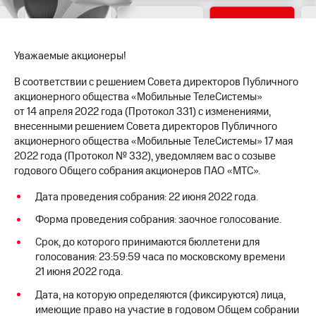
МТС
о технологиях
Уважаемые акционеры!
Достижения
В соответствии с решением Совета директоров Публичного
Интервью
акционерного общества «Мобильные ТелеСистемы»
от 14 апреля 2022 года (Протокол 331) с изменениями,
Финансовая
внесенными решением Совета директоров Публичного
отчетность
акционерного общества «Мобильные ТелеСистемы» 17 мая
2022 года (Протокол № 332), уведомляем вас о созыве
Контакты
годового Общего собрания акционеров ПАО «МТС».
Новости
Дата проведения собрания: 22 июня 2022 года.
в
регионе
Форма проведения собрания: заочное голосование.
м и акционерам
Срок, до которого принимаются бюллетени для
Корпоративное
голосования: 23:59:59 часа по московскому времени
управление
21 июня 2022 года.
Корпоративный
Дата, на которую определяются (фиксируются) лица,
секретарь
имеющие право на участие в годовом Общем собрании