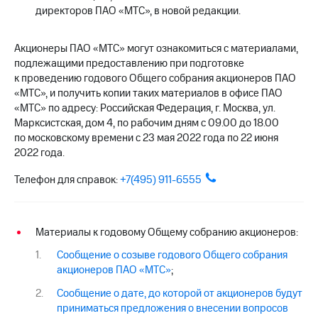
выкупа
директоров ПАО «МТС», в новой редакции.
акций
Дивиденды
Рынок
Акционеры ПАО «МТС» могут ознакомиться с материалами,
облигаций
подлежащими предоставлению при подготовке
к проведению годового Общего собрания акционеров ПАО
Описание
«МТС», и получить копии таких материалов в офисе ПАО
Еврооблигации-2023
«МТС» по адресу: Российская Федерация, г. Москва, ул.
Уведомление
Марксистская, дом 4, по рабочим дням с 09.00 до 18.00
о
по московскому времени с 23 мая 2022 года по 22 июня
погашении
2022 года.
именных
облигаций
Телефон для справок:
+7(495) 911-6555
Другое
Регистратор
Реквизиты
Материалы к годовому Общему собранию акционеров:
Контакты
йчивое развитие
Сообщение о созыве годового Общего собрания
и деловая этика
акционеров ПАО «МТС»
;
На главную
Сообщение о дате, до которой от акционеров будут
приниматься предложения о внесении вопросов