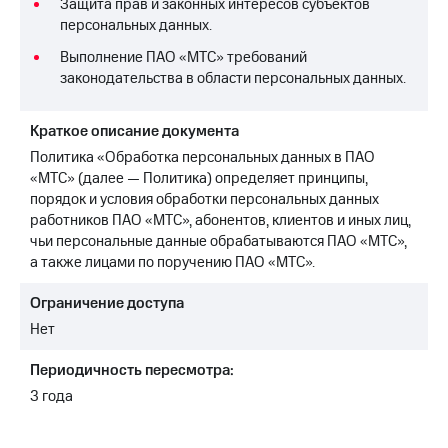
Защита прав и законных интересов субъектов
персональных данных.
МТС
о технологиях
Выполнение ПАО «МТС» требований
законодательства в области персональных данных.
Достижения
Интервью
Краткое описание документа
Политика «Обработка персональных данных в ПАО
Финансовая
«МТС» (далее — Политика) определяет принципы,
отчетность
порядок и условия обработки персональных данных
работников ПАО «МТС», абонентов, клиентов и иных лиц,
Контакты
чьи персональные данные обрабатываются ПАО «МТС»,
Новости
а также лицами по поручению ПАО «МТС».
в
регионе
Ограничение доступа
Нет
м и акционерам
Корпоративное
Периодичность пересмотра:
управление
3 года
Корпоративный
секретарь