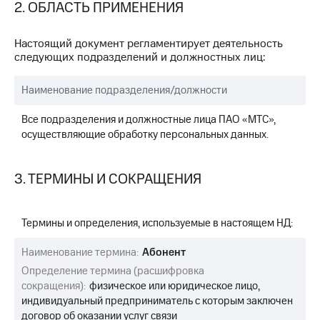
Раскрытие
2. ОБЛАСТЬ ПРИМЕНЕНИЯ
информации
Информация
Настоящий документ регламентирует деятельность
акционерам
следующих подразделений и должностных лиц:
Документы
ПАО
"МТС"
Наименование подразделения/должности
Собрания
акционеров
Все подразделения и должностные лица ПАО «МТС»,
Личный
осуществляющие обработку персональных данных.
кабинет
акционера
Акционерный
3. ТЕРМИНЫ И СОКРАЩЕНИЯ
капитал
Контроль
и
аудит
Термины и определения, используемые в настоящем НД:
Рынок
акций
Наименование термина:
Абонент
Определение термина (расшифровка
Описание
сокращения):
физическое или юридическое лицо,
Программа
индивидуальный предприниматель с которым заключен
приобретения
Порядок
договор об оказании услуг связи