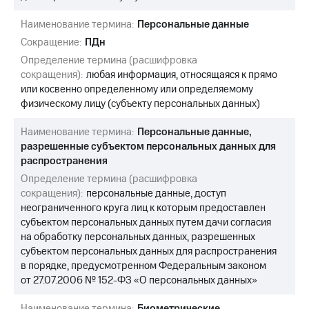
выкупа
акций
Наименование термина:
Персональные данные
Дивиденды
Сокращение:
ПДн
Рынок
Определение термина (расшифровка
облигаций
сокращения):
любая информация, относящаяся к прямо
Описание
или косвенно определенному или определяемому
Еврооблигации-2023
физическому лицу (субъекту персональных данных)
Уведомление
о
Наименование термина:
Персональные данные,
погашении
разрешенные субъектом персональных данных для
именных
распространения
облигаций
Другое
Определение термина (расшифровка
сокращения):
персональные данные, доступ
Регистратор
неограниченного круга лиц к которым предоставлен
Реквизиты
субъектом персональных данных путем дачи согласия
Контакты
на обработку персональных данных, разрешенных
йчивое развитие
субъектом персональных данных для распространения
и деловая этика
в порядке, предусмотренном Федеральным законом
На главную
от 27.07.2006 № 152-ФЗ «О персональных данных»
Наименование термина:
Биометрические