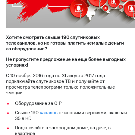
на связь
Роуминг
Тарифы
RED,
Семейная
РИИЛ
группа
и МТС
Хотите смотреть свыше 190 спутниковых
Супер
телеканалов, но не готовы платить немалые деньги
Заказать
дешевле
за оборудование?
SIM-
при
карту
оплате
Не пропустите предложение на еще более выгодных
с карты
условиях!
Оформить
МТС
eSIM
Деньги
С 10 ноября 2016 года по 31 августа 2017 года
подключайте спутниковое ТВ и получайте от
SIM-
МТС
просмотра телепрограмм только положительные
карта
Premium
эмоции.
для
иностранцев
Подписка
Оборудование за 0 ₽
на гигабайты
Свыше 190
каналов
с часовыми версиями, включая
Оформить
интернета,
35 в HD
чистый
фильмы,
номер
музыка
Подключайте в загородном доме, на даче, в
и многое
квартире