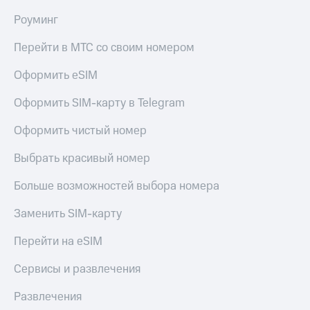
до 40%
Накопления
на смартфоны
Роуминг
Откладывайте
деньги
при
Перейти в МТС со своим номером
и получайте
покупке
доход 15%
со связью
Оформить eSIM
МТС
Платежи
Оформить SIM-карту в Telegram
и
переводы
Оформить чистый номер
Пополнить
Выбрать красивый номер
номер
МТС
Больше возможностей выбора номера
Настройки
автоплатежа
Заменить SIM-карту
Пополнить
Перейти на eSIM
номер
другого
Сервисы и развлечения
оператора
Развлечения
Оплата