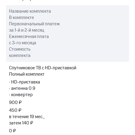
Выбрать
другое
красивый
Название комплекта
Семейная
номер
В комплекте
группа
Первоначальный платеж
Заменить
Скидка
SIM-
за 1-й и 2-й месяц
на тарифы,
карту
Ежемесячная плата
общие
с 3-го месяца
подписки
Перейти
Стоимость
и услуги,
на
комплекта
доступ
eSIM
к геолокации
Спутниковое ТВ с HD-приставкой
висы и подписки
Полный комплект
Сертификаты
МТС
безопасности
Premium
· HD-приставка
· антенна 0.9
Всё
Подписка
· конвертер
под
на гигабайты
900 ₽
рукой
интернета,
фильмы,
450 ₽
в Мой МТС
музыка
в течение 19 мес.,
и многое
Посмотрите,
затем 140 ₽
другое
что
0 ₽
полезного