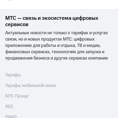
Здоровье
Получайте
и фитнес
доход
онлайн
МТС — связь и экосистема цифровых
Приложения
сервисов
от МТС
Страхование
Актуальные новости не только о тарифах и услугах
Акции
Покупка
связи, но и новых продуктах МТС: цифровых
полисов
Приложения
приложениях для работы и отдыха, ТВ и медиа,
онлайн
КИОН
финансовых сервисах, технологиях для запуска и
Скидка 30%
продвижения бизнеса и других сервисах компании
КИОН
на связь
Музыка
С картой
КИОН
Тарифы
МТС
Строки
Деньги
Тарифы мобильной связи
Live
МТС
Накопления
МТС Проще
Гудок
Откладывайте
RED
Мой
деньги
МТС
и получайте
РИИЛ