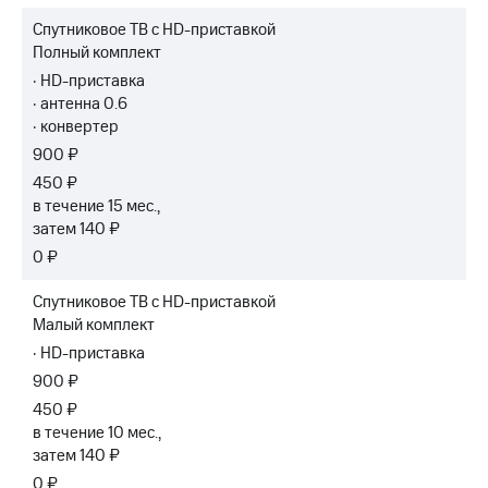
Семейная
есть
Спутниковое ТВ с HD-приставкой
группа
в нашем
Полный комплект
приложении
Скидка
· HD-приставка
на тарифы,
КИОН
· антенна 0.6
общие
· конвертер
подписки
КИОН
900 ₽
и услуги,
Музыка
доступ
450 ₽
к геолокации
КИОН
в течение 15 мес.,
Строки
затем 140 ₽
Кино,
музыка,
0 ₽
Live
книги
и не
Спутниковое ТВ с HD-приставкой
Гудок
только
Малый комплект
Мой
· HD-приставка
Безопасность
МТС
900 ₽
Финансы
450 ₽
Все
приложения
в течение 10 мес.,
Детям
затем 140 ₽
и родителям
Инвестиции
0 ₽