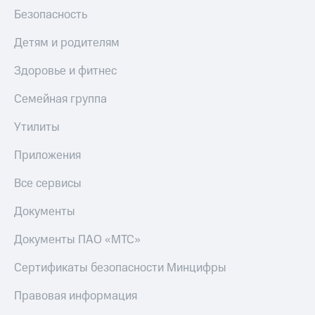
интернета
Безопасность
и
ТВ
Детям и родителям
Переводы
Здоровье и фитнес
с
телефона
Семейная группа
на карту
Утилиты
МТС Pay
Оплата
Приложения
по QR-
коду
Все сервисы
за границей
Документы
тернет-магазин
Смартфоны
Документы ПАО «МТС»
Наушники
Сертификаты безопасности Минцифры
и
колонки
Правовая информация