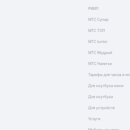
РИИЛ
МТС Супер
МТС ТОП
ход 15%
ер МТС
Настройки автоплатежа
Пополнить номер др
МТС Junior
ход 15%
 на карту
МТС Pay
Оплата по QR-коду за границей
МТС Мудрый
ые часы и трекеры
Умный дом
Планшеты
Акции и 
МТС Налегке
ле при оплате с карты МТС Деньги
Тарифы для часов и м
Для ноутбука мини
Для ноутбука
Для устройств
Услуги