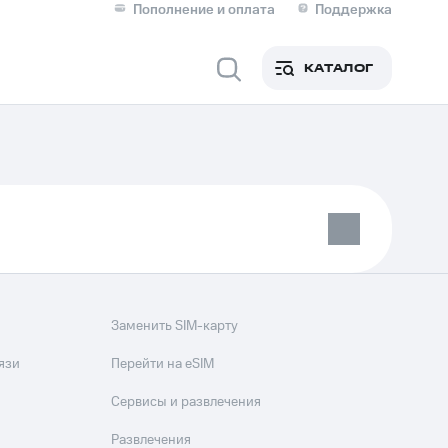
Пополнение и оплата
Поддержка
Скидка 30% на связь
Личные кабинеты
КАТАЛОГ
Мобильная связь
IM-карта для иностранцев
M
Сервисы и подписки
фитнес
Приложения от МТС
Заменить SIM-карту
Приложения
язи
Перейти на eSIM
Финансы
Сервисы и развлечения
Развлечения