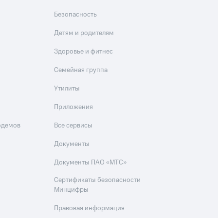
Безопасность
Детям и родителям
Здоровье и фитнес
угого оператора
Оплата
Семейная группа
Интернет-магазин
Утилиты
скидки
Все товары
Приложения
одемов
Все сервисы
Документы
Документы ПАО «МТС»
Сертификаты безопасности
Минцифры
Правовая информация