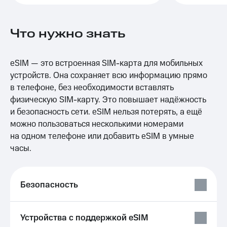
Выбрать
другое
красивый
Семейная
номер
группа
Что нужно знать
Заменить
Скидка
SIM-
на тарифы,
карту
общие
eSIM — это встроенная SIM-карта для мобильных
подписки
устройств. Она сохраняет всю информацию прямо
Перейти
и услуги,
в телефоне, без необходимости вставлять
на
доступ
eSIM
физическую SIM-карту. Это повышает надёжность
к геолокации
Сертификаты
и безопасность сети. eSIM нельзя потерять, а ещё
висы и подписки
безопасности
можно пользоваться несколькими номерами
МТС
на одном телефоне или добавить eSIM в умные
Premium
Всё
часы.
под
Подписка
рукой
на гигабайты
в Мой МТС
интернета,
Безопасность
фильмы,
Посмотрите,
музыка
что
и многое
полезного
другое
Устройства с поддержкой eSIM
есть
Семейная