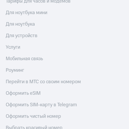
и получайте
Тарифы для часов и модемов
со связью
доход 15%
МТС
Платежи
Для ноутбука мини
и
переводы
Для ноутбука
Пополнить
Для устройств
номер
МТС
Услуги
Настройки
Мобильная связь
автоплатежа
Роуминг
Пополнить
номер
Перейти в МТС со своим номером
другого
оператора
Оформить eSIM
Оплата
интернета
Оформить SIM-карту в Telegram
и
ТВ
Оформить чистый номер
Переводы
Выбрать красивый номер