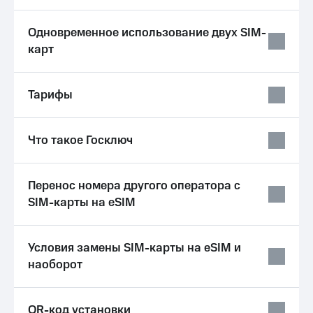
в нашем
группа
приложении
Одновременное использование двух SIM-
Скидка
КИОН
карт
на тарифы,
общие
КИОН
подписки
Музыка
и услуги,
Тарифы
доступ
КИОН
к геолокации
Строки
Кино,
Что такое Госключ
музыка,
Live
книги
и не
Гудок
только
Перенос номера другого оператора с
SIM-карты на eSIM
Мой
Безопасность
МТС
Финансы
Все
Условия замены SIM-карты на eSIM и
приложения
Детям
наоборот
и родителям
Инвестиции
Здоровье
Получайте
QR-код установки