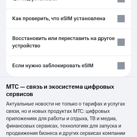
и фитнес
доход
онлайн
Приложения
Страхование
от МТС
Как проверить, что eSIM установлена
Покупка
Акции
полисов
Восстановить или переставить на другое
онлайн
Приложения
Скидка 30%
устройство
КИОН
на связь
КИОН
С картой
Музыка
Если нужно заблокировать eSIM
МТС
Деньги
КИОН
МТС
Строки
Накопления
МТС — связь и экосистема цифровых
сервисов
Live
Откладывайте
деньги
Актуальные новости не только о тарифах и услугах
Гудок
и получайте
связи, но и новых продуктах МТС: цифровых
доход 15%
Мой
приложениях для работы и отдыха, ТВ и медиа,
Акции
МТС
Условия
финансовых сервисах, технологиях для запуска и
пополнения
продвижения бизнеса и других сервисах компании
Все