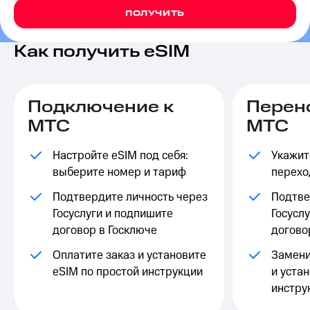
на связь
ПОЛУЧИТЬ
Роуминг
Тарифы
Как получить eSIM
RED,
Семейная
РИИЛ
группа
и МТС
Супер
Заказать
Подключение к
Перен
дешевле
SIM-
при
МТС
МТС
карту
оплате
с карты
Настройте eSIM под себя:
Оформить
Укажит
МТС
eSIM
Деньги
выберите номер и тариф
перехо
SIM-
МТС
Подтвердите личность через
Подтве
карта
Premium
Госуслуги и подпишите
Госусл
для
договор в Госключе
догово
иностранцев
Подписка
на гигабайты
Оплатите заказ и установите
Замени
Оформить
интернета,
eSIM по простой инструкции
и устан
чистый
фильмы,
номер
музыка
инстру
и многое