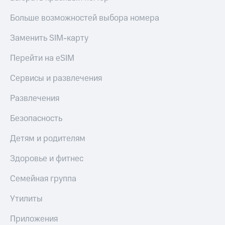
с
телефона
Больше возможностей выбора номера
на карту
Заменить SIM-карту
МТС Pay
Перейти на eSIM
Оплата
по QR-
Сервисы и развлечения
коду
за границей
Развлечения
тернет-магазин
Безопасность
Смартфоны
Детям и родителям
Наушники
и
колонки
Здоровье и фитнес
Умные
Семейная группа
часы
и
Утилиты
трекеры
Приложения
Умный