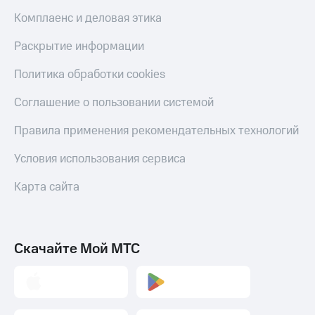
и получайте
со связью
доход 15%
МТС
Комплаенс и деловая этика
Платежи
и
Раскрытие информации
переводы
Политика обработки cookies
Пополнить
номер
Соглашение о пользовании системой
МТС
Правила применения рекомендательных технологий
Настройки
автоплатежа
Условия использования сервиса
Пополнить
Карта сайта
номер
другого
оператора
Оплата
Скачайте Мой МТС
интернета
и
ТВ
Переводы