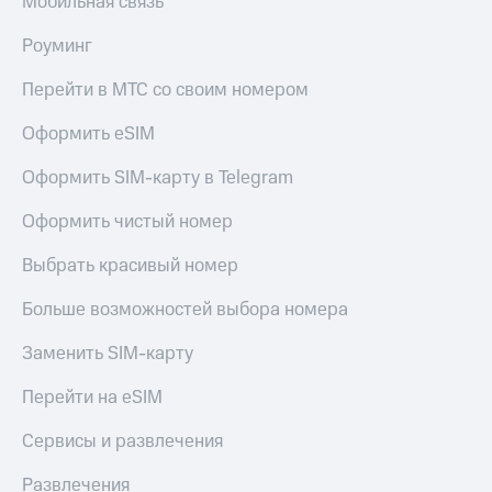
Мобильная связь
и фитнес
доход
онлайн
Приложения
Роуминг
Страхование
от МТС
Перейти в МТС со своим номером
Покупка
Акции
полисов
Оформить eSIM
онлайн
Приложения
Скидка 30%
КИОН
Оформить SIM-карту в Telegram
на связь
КИОН
Оформить чистый номер
С картой
Музыка
МТС
Деньги
Выбрать красивый номер
КИОН
МТС
Строки
Накопления
Больше возможностей выбора номера
Live
Откладывайте
Заменить SIM-карту
деньги
Гудок
и получайте
Перейти на eSIM
доход 15%
Мой
Акции
Сервисы и развлечения
МТС
Условия
пополнения
Все
Развлечения