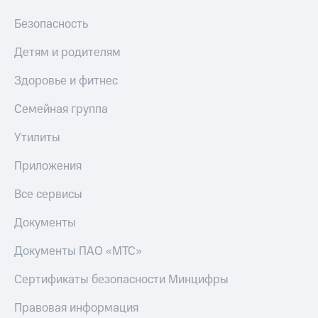
приложения
Скидка
Финансы
Безопасность
30%
Инвестиции
на связь
Детям и родителям
Получайте
Тарифы
доход
Здоровье и фитнес
RED,
онлайн
РИИЛ
Страхование
Семейная группа
и МТС Супер
дешевле
Покупка
Утилиты
при оплате
полисов
с карты
онлайн
Приложения
МТС Деньги
Скидка 30%
на связь
Все сервисы
Обзоры
товаров
С картой
Документы
МТС
Скидки
Деньги
до 40%
Документы ПАО «МТС»
МТС
Накопления
на смартфоны
Сертификаты безопасности Минцифры
Откладывайте
при
деньги
покупке
Правовая информация