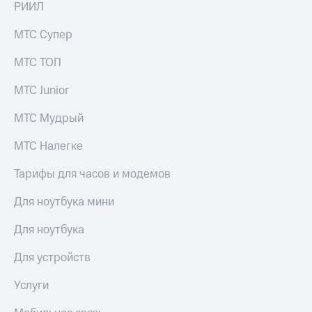
в нашем
РИИЛ
группа
приложении
МТС Супер
Скидка
КИОН
на тарифы,
общие
МТС ТОП
КИОН
подписки
Музыка
и услуги,
МТС Junior
доступ
КИОН
к геолокации
МТС Мудрый
Строки
Кино,
музыка,
МТС Налегке
Live
книги
и не
Тарифы для часов и модемов
Гудок
только
Мой
Для ноутбука мини
Безопасность
МТС
Для ноутбука
Финансы
Все
приложения
Для устройств
Детям
и родителям
Инвестиции
Услуги
Здоровье
Получайте