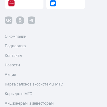
с
телефона
на карту
МТС Pay
Оплата
по QR-
О компании
коду
за границей
Поддержка
тернет-магазин
Контакты
Смартфоны
Новости
Наушники
и
Акции
колонки
Карта салонов экосистемы МТС
Умные
часы
и
Карьера в МТС
трекеры
Акционерам и инвесторам
Умный