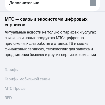
Выбрать
другое
Дополнительно
красивый
Семейная
номер
группа
МТС — связь и экосистема цифровых
Заменить
Скидка
SIM-
на тарифы,
сервисов
карту
общие
Актуальные новости не только о тарифах и услугах
подписки
Перейти
и услуги,
связи, но и новых продуктах МТС: цифровых
на
доступ
приложениях для работы и отдыха, ТВ и медиа,
eSIM
к геолокации
финансовых сервисах, технологиях для запуска и
Сертификаты
продвижения бизнеса и других сервисах компании
висы и подписки
безопасности
МТС
Premium
Всё
под
Тарифы
Подписка
рукой
на гигабайты
в Мой МТС
Тарифы мобильной связи
интернета,
фильмы,
Посмотрите,
МТС Проще
музыка
что
и многое
полезного
RED
другое
есть
Семейная