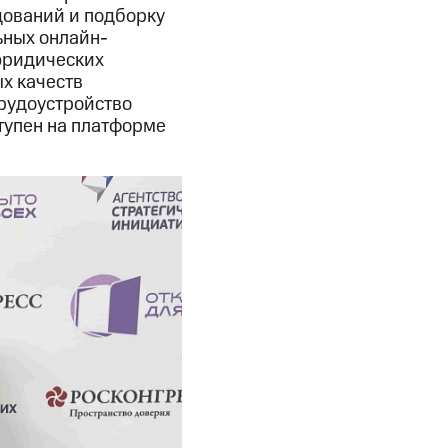
дований и подборку
ьных онлайн-
юридических
х качеств
трудоустройство
тупен на платформе