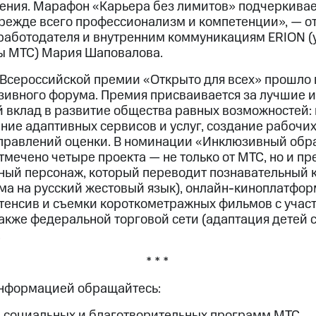
ения. Марафон «Карьера без лимитов» подчеркивае
режде всего профессионализм и компетенции», — о
работодателя и внутренним коммуникациям ERION (
ы МТС) Мария Шаповалова.
Всероссийской премии «Открыто для всех» прошло 
ивного форума. Премия присваивается за лучшие 
 вклад в развитие общества равных возможностей:
ние адаптивных сервисов и услуг, создание рабочих
правлений оценки. В номинации «Инклюзивный обр
отмечено четыре проекта — не только от МТС, но и п
ый персонаж, который переводит познавательный к
а на русский жестовый язык), онлайн-киноплатфо
тенсив и съемки короткометражных фильмов с учас
также федеральной торговой сети (адаптация детей 
.
* * *
информацией обращайтесь:
 социальных и благотворительных программ МТС