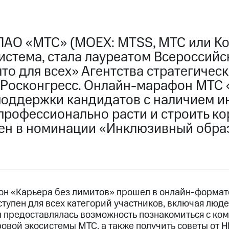
ПАО «МТС» (MOEX: MTSS, МТС или Ко
истема, стала лауреатом Всероссий
то для всех» Агентства стратегичес
 Росконгресс. Онлайн-марафон МТС 
поддержки кандидатов с наличием и
 профессионально расти и строить к
чен в номинации «Инклюзивный обр
 «Карьера без лимитов» прошел в онлайн-формате
ступен для всех категорий участников, включая люд
м предоставлялась возможность познакомиться с ко
вой экосистемы МТС, а также получить советы от H