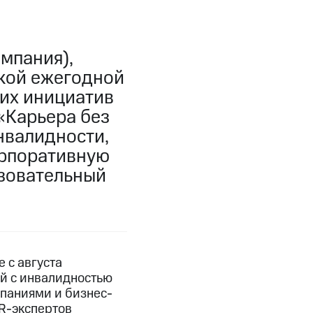
мпания),
ской ежегодной
ких инициатив
«Карьера без
нвалидности,
орпоративную
азовательный
 с августа
ей с инвалидностью
мпаниями и бизнес-
R-экспертов