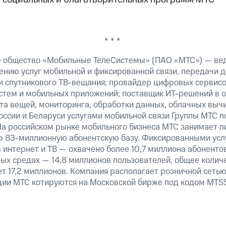
* * *
е общество «Мобильные ТелеСистемы» (ПАО «МТС») — ве
ению услуг мобильной и фиксированной связи, передачи д
 и спутникового ТВ-вещания; провайдер цифровых сервис
истем и мобильных приложений; поставщик ИТ-решений в 
та вещей, мониторинга, обработки данных, облачных выч
оссии и Беларуси услугами мобильной связи Группы МТС п
На российском рынке мобильного бизнеса МТС занимает 
ю 83-миллионную абонентскую базу. Фиксированными ус
 интернет и ТВ — охвачено более 10,7 миллиона абоненто
ных средах — 14,8 миллионов пользователей, общее колич
т 17,2 миллионов. Компания располагает розничной сетью 
кции МТС котируются на Московской бирже под кодом MTSS