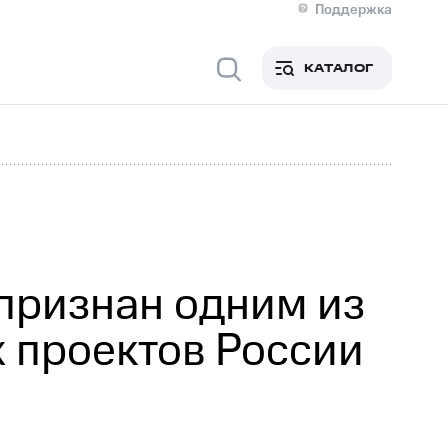
Поддержка
О МТС
я информация
Контакты
КАТАЛОГ
Медиа-центр
кты
Новости в регионе
Инвесторам и акционерам
ция акционерам
Документы
роль и аудит
Рынок акций
й
Описание
р
Реквизиты
Контакты
Устойчивое развитие
Комплаенс и деловая этика
На главную
признан одним из
 проектов России