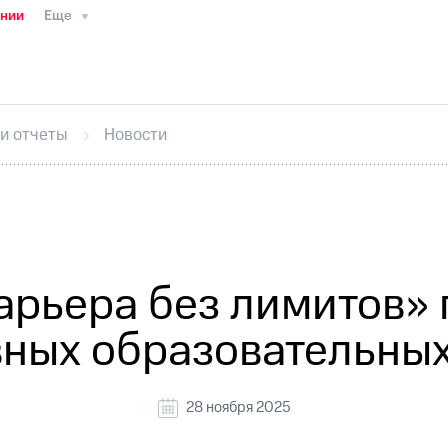
ании
Еще
ТС
Пресс-релизы
МТС о технологиях
ТС
История компании
Руководство региона
Правова
стижения
Интервью
Финансовая отчетность
Конта
 и отчеты
Новости
тивный секретарь
Раскрытие информации
Информа
ный кабинет акционера
Акционерный капитал
Конт
Порядок выкупа акций
Дивиденды
Рынок облигаци
 погашении именных облигаций
Другое
Регистрато
рьера без лимитов» 
ных образовательных
28 ноября 2025