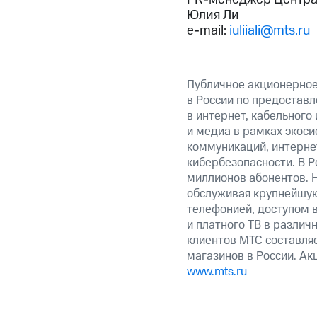
Юлия Ли
e-mail:
iuliiali@mts.ru
Публичное акционерно
в России по предоставл
в интернет, кабельного
и медиа в рамках экос
коммуникаций, интерне
кибербезопасности. В Р
миллионов абонентов. 
обслуживая крупнейшу
телефонией, доступом в
и платного ТВ в различ
клиентов МТС составляе
магазинов в России. А
www.mts.ru