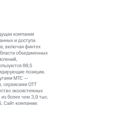
дущая компания
анных и доступа
ов, включая финтех
области объединенных
ислений,
ользуются 88,5
лидирующие позиции,
лугами МТС —
в, сервисами OTT
ество экосистемных
из более чем 3,9 тыс.
. Сайт компании: