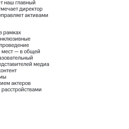
т наш главный
тмечает директор
управляет активами
в рамках
инклюзивные
 проведение
 мест — в общей
азовательный
редставителей медиа
онтент
рмы
тием актеров
с расстройствами